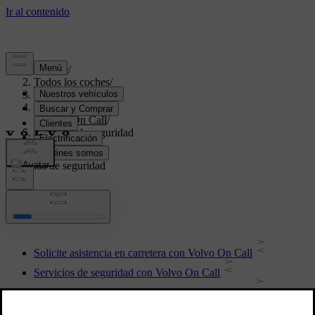
Soporte
/
Todos los coches
/
V70 2016
/
Manual de usuario
/
Volvo On Call
/
Servicios de seguridad
Servicios de seguridad
Solicite asistencia en carretera con Volvo On Call
Servicios de seguridad con Volvo On Call
Servicio manual de seguridad con Volvo On Call