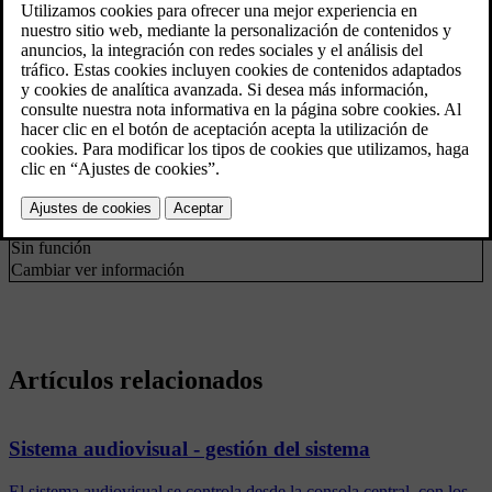
*
Menú DAB
Filtrado por tipo de
Tipos de programación de radio
programa
(PTY)
Ver
Artista/Título
Texto de radio
Texto de radio
Preconfigurados
Preselección de emisoras
Ninguno
*
Conexión DAB-DAB
DAB a enlace DAB
Opciones tecla FAV
Favoritos
Sin función
Cambiar ver información
Artículos relacionados
Sistema audiovisual - gestión del sistema
El sistema audiovisual se controla desde la consola central, con los