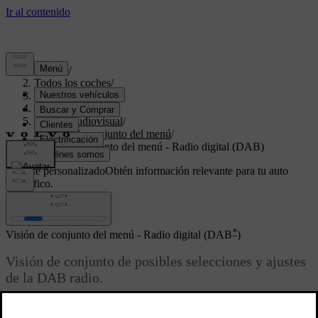
Soporte
/
Todos los coches
/
V70 2016
/
Manual de usuario
/
Sistema audiovisual
/
Visión de conjunto del menú
/
Visión de conjunto del menú - Radio digital (DAB)
Soporte personalizado
Obtén información relevante para tu auto
específico.
Iniciar sesión
*
Visión de conjunto del menú - Radio digital (DAB
)
Visión de conjunto de posibles selecciones y ajustes
de la DAB radio.
Actualizado 08/06/2023
Infórmese sobre