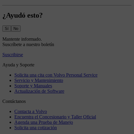
¿Ayudó esto?
Sí
No