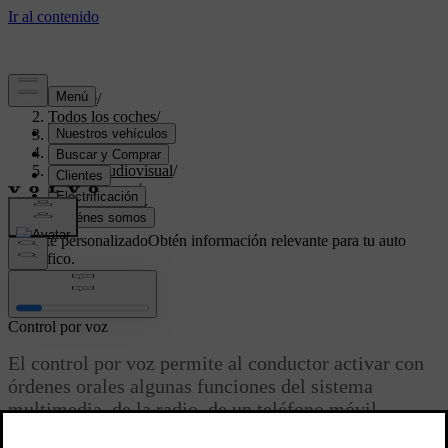
Soporte
/
Todos los coches
/
V70 2016
/
Manual de usuario
/
Sistema audiovisual
/
Guía de voz
/
Control por voz
Soporte personalizado
Obtén información relevante para tu auto
específico.
Iniciar sesión
Control por voz
El control por voz permite al conductor activar con
órdenes orales algunas funciones del sistema
multimedia, de la radio, de un teléfono móvil
®
conectado a Bluetooth
o del sistema de navegación