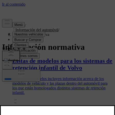
Soporte
/
Información del automóvil
/
Información normativa
Información normativa
Listas de modelos para los sistemas de
retención infantil de Volvo
Las listas de modelos incluyen información acerca de los
modelos de vehículo y las plazas dentro del automóvil para
los que están homologados distintos sistemas de retención
infantil.
Información sobre sustancias