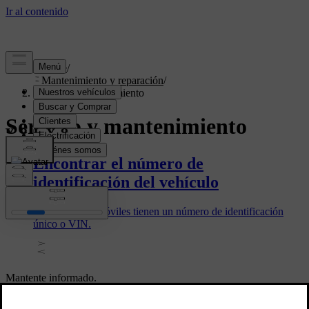
Soporte
/
Mantenimiento y reparación
/
Servicio y mantenimiento
Servicio y mantenimiento
Encontrar el número de
identificación del vehículo
Todos los automóviles tienen un número de identificación
único o VIN.