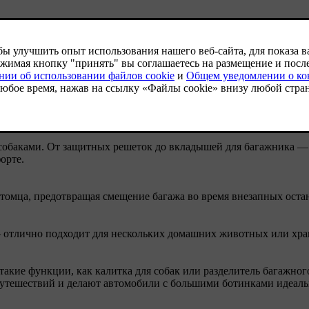
ий автомобиль для вас и для них. Автомобили, подходящие дл
тными. С помощью правильных аксессуаров, таких как автокре
ев домашних животных
собаками. От защитных решеток до вкладышей для багажника —
орте.
томца, предотвращая смещение багажа во время внезапных оста
— отлично подходит для нескольких домашних животных или хран
такие функции, как калитка для собак или разделитель багажно
утешествий и делают автомобили с большими ботинками идеальн