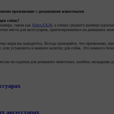
зрешено проживание с домашними животными
цев собак?
азмера, таком как
Volvo EX30
, а собака среднего размера идеал
точно места для аксессуаров, ориентированных на домашних жив
точке мира вы находитесь. Всегда проверяйте, что применимо, пр
е, или установить в машине калитку для собак. Это намного безо
ехлы на сиденья для домашних животных, шлейки, вкладыши для 
ссуарах
х аксессуарах