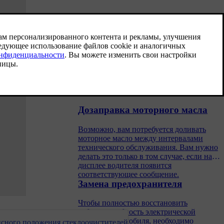
Дозаправка охлаждающей
жидкости двигателя
Проверьте уровень охлаждающей
жидкости в автомобиле и при
необходимости долейте ее, чтобы
предотвратить повреждение двигателя.
Дозаправка моторного масла
Возможно, вам потребуется доливать
моторное масло между интервалами
технического обслуживания. Вам нужно
делать это только в том случае, если на
дисплее водителя появится
соответствующее сообщение.
Замена предохранителя
Чтобы полностью восстановить
работоспособность электрической
ей в случае
системы автомобиля, необходимо
сного положения стеклоочистителей
м состоянии.