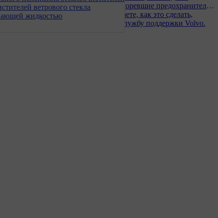
заменять перегоревшие предохранители.
истителей ветрового стекла
Если вы не знаете, как это сделать,
вающей жидкостью
обратитесь в службу поддержки Volvo.