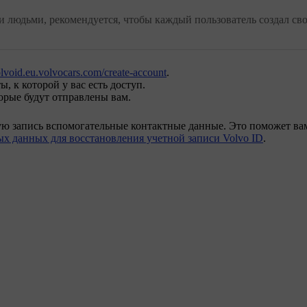
и людьми, рекомендуется, чтобы каждый пользователь создал с
lvoid.eu.volvocars.com/create-account
.
, к которой у вас есть доступ.
орые будут отправлены вам.
ую запись вспомогательные контактные данные. Это поможет ва
х данных для восстановления учетной записи Volvo ID
.