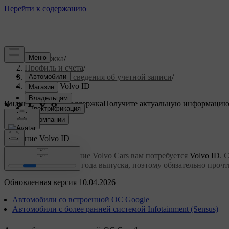
Поддержка
/
Профиль и счета
/
Подробные сведения об учетной записи
/
Создание Volvo ID
Индивидуальная поддержка
Получите актуальную информацию
Войти
Создание
Volvo ID
Для входа в приложение Volvo Cars вам потребуется
Volvo ID
. 
модели автомобиля и года выпуска, поэтому обязательно проч
Обновленная версия 10.04.2026
Автомобили со встроенной ОС Google
Автомобили с более ранней системой Infotainment (Sensus)