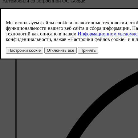
Автомобили со встроенной ОС Google
Имя пользователя должно представлять собой действующий адр
также является вашим личным кодом, поэтому важно не делитьс