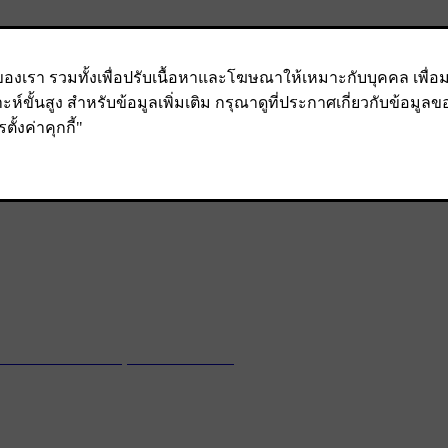
่ส...