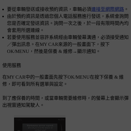
要從車輛發送或接收預約資訊，車輛必須
連接至網際網路
。
由於預約資訊是透過您個人電話服務進行發送，系統會詢問
您是否確定發送資訊。詢問一次之後，於一段有限時間內均
會套用所選連線。
若要使用服務並容許系統經由車輛螢幕溝通，必須接受通知
／彈出訊息。在
MY CAR
來源的一般畫面下，按下
OK/MENU
，然後是
保養 & 維修
→
顯示通知
。
使用服務
在
MY CAR
中的一般畫面先按下
OK/MENU
在按下
保養 & 維
修
，即可看到所有選單與設定。
到了應保養的時間，或當車輛需要維修時，
的螢幕上會顯示彈
出視窗通知駕駛人。