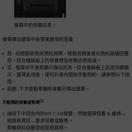
螢幕中的保養訊息。
螢幕彈出選單中各答案選項的意義：
是
- 向經銷商發送預約詢問，經銷商稍後會以預約建議回覆
您。綜合儀錶板上的保養燈及保養訊息熄滅。
否
- 螢幕中不會再顯示彈出訊息。綜合儀錶板上訊息持續顯
示。選擇此項後，便可於車內開始手動預約，請參閱以下說
明。
延期
-下次發動車輛時會顯示彈出選單。
[1]
手動預約保養或修理
請按下中控台內的
MY CAR
按鍵，然後選擇
保養 & 維修
→
經銷商資訊
→
要求保養或維修
。
車輛資料自動發送至經銷商。