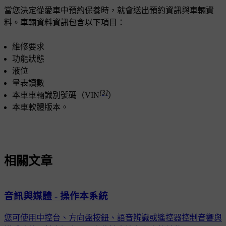
當您決定從愛車中預約保養時，就會送出預約資訊與車輛資
料。車輛資料資訊包含以下項目：
維修要求
功能狀態
液位
量表讀數
[3]
本車車輛識別號碼（VIN
）
本車軟體版本。
相關文章
音訊與媒體 - 操作本系統
您可使用中控台、方向盤按鈕、語音辨識或遙控器控制音響與