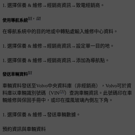
選擇
保養 & 維修
→
經銷商資訊
→
致電經銷商
。
[1]
，
[2]
使用導航系統
在導航系統中的目的地或中轉點處輸入維修中心資料。
選擇
保養 & 維修
→
經銷商資訊
→
設定單一目的地
。
選擇
保養 & 維修
→
經銷商資訊
→
添加為導航點
。
[1]
發送車輛資料
車輛資料發送至Volvo中央資料庫（非經銷商），Volvo可於資
[3]
料庫以車輛識別號碼（VIN
）查詢車輛資訊。此號碼印在車
輛維修與保固手冊中，或印在擋風玻璃內側左下角。
選擇
保養 & 維修
→
發送車輛數據
。
預約資訊與車輛資料