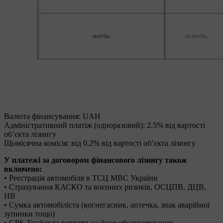
Валюта фінансування: UAH
Адміністративний платіж (одноразовий): 2.5% від вартості
об’єкта лізингу
Щомісячна комісія: від 0.2% від вартості об’єкта лізингу
У платежі за договором фінансового лізингу також
включено:
• Реєстрація автомобіля в ТСЦ МВС України
• Страхування КАСКО та воєнних ризиків, ОСЦПВ, ДЦВ,
НВ
• Сумка автомобіліста (вогнегасник, аптечка, знак аварійної
зупинки тощо)
• GPS-Tracker та витрати на його обслуговування