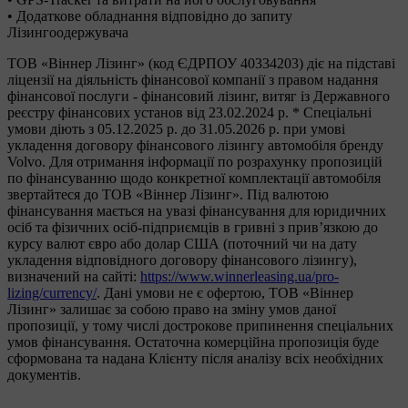
• Додаткове обладнання відповідно до запиту
Лізингоодержувача
ТОВ «Віннер Лізинг» (код ЄДРПОУ 40334203) діє на підставі
ліцензії на діяльність фінансової компанії з правом надання
фінансової послуги - фінансовий лізинг, витяг із Державного
реєстру фінансових установ від 23.02.2024 р. * Спеціальні
умови діють з 05.12.2025 р. до 31.05.2026 р. при умові
укладення договору фінансового лізингу автомобіля бренду
Volvo. Для отримання інформації по розрахунку пропозицій
по фінансуванню щодо конкретної комплектації автомобіля
звертайтеся до ТОВ «Віннер Лізинг». Під валютою
фінансування мається на увазі фінансування для юридичних
осіб та фізичних осіб-підприємців в гривні з прив’язкою до
курсу валют євро або долар США (поточний чи на дату
укладення відповідного договору фінансового лізингу),
визначений на сайті:
https://www.winnerleasing.ua/pro-
lizing/currency/
. Дані умови не є офертою, ТОВ «Віннер
Лізинг» залишає за собою право на зміну умов даної
пропозиції, у тому числі дострокове припинення спеціальних
умов фінансування. Остаточна комерційна пропозиція буде
сформована та надана Клієнту після аналізу всіх необхідних
документів.