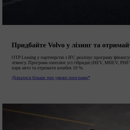
Придбайте Volvo у лізинг та отрима
OTP Leasing у партнерстві з IFC реалізує програму фінанс
лізингу. Програма охоплює усі гібридні (HEV, MHEV, PHEV
парк авто та отримати кешбек 10 %.
Дізнатися більше про умови програми*