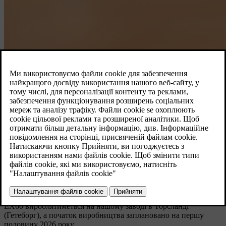
Volvo EX60.
Відкрийте для себе EX60
Новий електричний EX60 стане першим авто, що створено на
нашій новітній технологічній​ платформі. Він матиме більший
запас ходу на електротязі, ніж будь-який автомобіль Volvo, а
також революційний користувацький досвід.
Новий EX60 — наш перший повністю електричний
автомобіль у сегменті середньорозмірних SUV преміумкласу,
де ми вже є лідером. EX60 стане наріжним каменем нашої
лінійки продуктів і значним кроком у трансформації Volvo в
повністю електрифікованого автовиробника.
EX60 вироблятиметься на нашому заводі в Торсланді
(Гетеборг), а початок виробництва заплановано на першу
половину 2026 року.