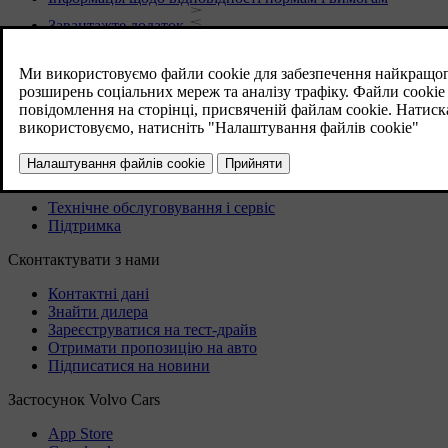
Завантажте додаток
Завантажити карти