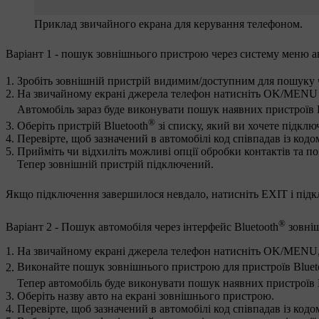
Приклад звичайного екрана для керування телефоном.
Варіант 1 - пошук зовнішнього пристрою через систему меню а
Зробіть зовнішній пристрій видимим/доступним для пошуку ч
На звичайному екрані джерела телефон натисніть
OK/MENU
Автомобіль зараз буде виконувати пошук наявних пристроїв 
®
Оберіть пристрій Bluetooth
зі списку, який ви хочете підклю
Перевірте, щоб зазначений в автомобілі код співпадав із ко
Прийміть чи відхиліть можливі опції обробки контактів та п
Тепер зовнішній пристрій підключений.
Якщо підключення завершилося невдало, натисніть
EXIT
і підк
®
Варіант 2 - Пошук автомобіля через інтерфейс Bluetooth
зовні
На звичайному екрані джерела телефон натисніть
OK/MENU
Виконайте пошук зовнішнього пристрою для пристроїв Bluet
Тепер автомобіль буде виконувати пошук наявних пристроїв 
Оберіть назву авто на екрані зовнішнього пристрою.
Перевірте, щоб зазначений в автомобілі код співпадав із ко