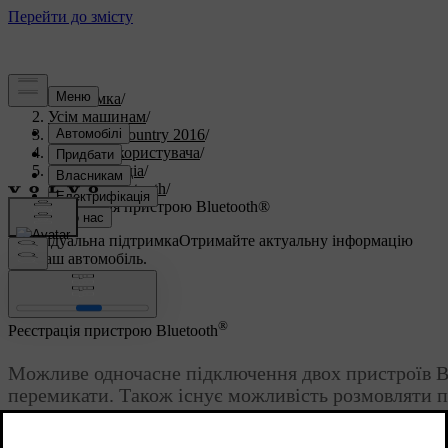
Підтримка
/
Усім машинам
/
S60 Cross Country 2016
/
Посібник користувача
/
Аудіо та медіа
/
Медіа Bluetooth
/
Реєстрація пристрою Bluetooth®
Індивідуальна підтримка
Отримайте актуальну інформацію
про ваш автомобіль.
Ввійти
®
Реєстрація пристрою Bluetooth
Можливе одночасне підключення двох пристроїв B
перемикати. Також існує можливість розмовляти 
мобільний телефон.