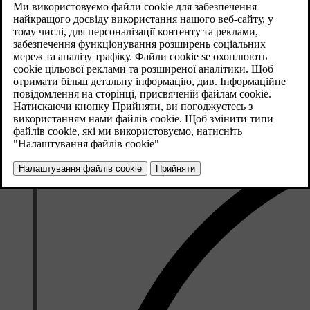
Оновлено 08.06.2023
®
Можлива реєстрація до 15 пристроїв Bluetooth
. Сполучення ви
®
режим, тільки функція Bluetooth
має бути ввімкнена.