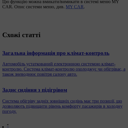
Цю функцію можна вмикати/вимикати в системі меню MY
CAR. Опис системи меню, див.
MY CAR
.
Схожі статті
Загальна інформація про клімат-контроль
Автомобіль устаткований електронною системою клімат-
контролю. Система клімат-контролю охолоджує чи обігріває, а
також зневоднює повітря салону авто.
Заднє сидіння з підігрівом
Система обігріву задніх зовнішніх сидінь має три позиції, що
дозволяють підвищити рівень комфорту пасажирів в холодну
погоду.
*