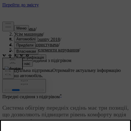
Підтримка
/
Усім машинам
/
S60 Cross Country 2018
/
Посібник користувача
/
Прилади та елементи керування
/
Сидіння
/
Передні сидіння з підігрівом
Індивідуальна підтримка
Отримайте актуальну інформацію
про ваш автомобіль.
Ввійти
*
Передні сидіння з підігрівом
Система обігріву передніх сидінь має три позиції,
що дозволяють підвищити рівень комфорту водія
та пасажирів в холодну погоду.