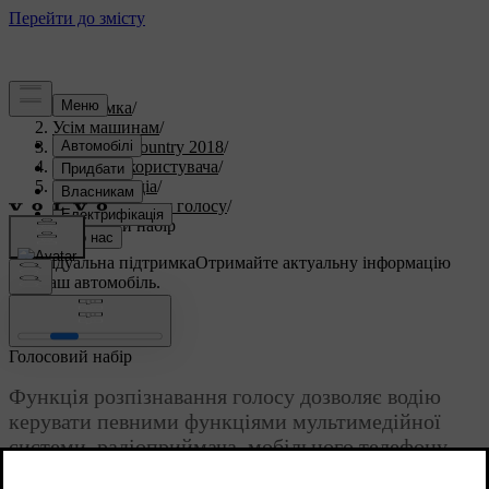
Підтримка
/
Усім машинам
/
S60 Cross Country 2018
/
Посібник користувача
/
Аудіо та медіа
/
Розпізнавання голосу
/
Голосовий набір
Індивідуальна підтримка
Отримайте актуальну інформацію
про ваш автомобіль.
Ввійти
Голосовий набір
Функція розпізнавання голосу дозволяє водію
керувати певними функціями мультимедійної
системи, радіоприймача, мобільного телефону,
®
підключеного через інтерфейс Bluetooth
, або ж