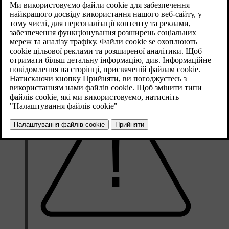
*
навігаційною системою Volvo
.
Оновлено 08.06.2023
Голосові команди дозволяють водієві зосередитися на водінні і
не відволікатися від ситуації на дорозі та дорожньому русі.