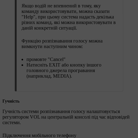
Якщо водій не впевнений в тому, яку
команду використовувати, можна сказати
"
Help
", при цьому система надасть декілька
різних команд, які можна використовувати в
даній конкретній ситуації.
Функцію розпізнавання голосу можна
вимкнути наступним чином:
промовте "
Cancel
"
Натисніть
EXIT
або кнопку іншого
головного джерела програвання
(наприклад,
MEDIA
).
Гучність
Гучність системи розпізнавання голосу налаштовується
регулятором
VOL
на центральній консолі під час відповідей
системи.
Підключення мобільного телефону