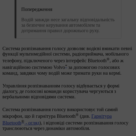
Попередження
Водій завжди несе загальну відповідальність
за безпечне керування автомобілем та
дотримання правил дорожнього руху.
Система розпізнавання голосу дозволяє водієві вмикати певні
функції мультимедійної системи, радіоприймача, мобільного
®
телефону, підключеного через інтерфейс Bluetooth
, або ж
*
навігаційною системою Volvo
за допомогою голосових
команд, завдяки чому водій може тримати руки на кермі.
Управління розпізнаванням голосу відбувається у формі
діалогу, де голосові команди користувача чергуються з
вербальними відповідями системи.
Система розпізнавання голосу використовує той самий
®
мікрофон, що й гарнітура Bluetooth
(див.
Гарнітура
®
Bluetooth
- огляд
), і відповіді системи розпізнавання голосу
транслюються через динаміки автомобіля.