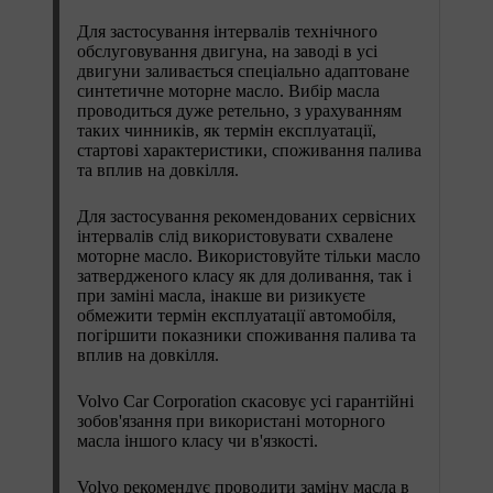
Для застосування інтервалів технічного
обслуговування двигуна, на заводі в усі
двигуни заливається спеціально адаптоване
синтетичне моторне масло. Вибір масла
проводиться дуже ретельно, з урахуванням
таких чинників, як термін експлуатації,
стартові характеристики, споживання палива
та вплив на довкілля.
Для застосування рекомендованих сервісних
інтервалів слід використовувати схвалене
моторне масло. Використовуйте тільки масло
затвердженого класу як для доливання, так і
при заміні масла, інакше ви ризикуєте
обмежити термін експлуатації автомобіля,
погіршити показники споживання палива та
вплив на довкілля.
Volvo Car Corporation скасовує усі гарантійні
зобов'язання при використані моторного
масла іншого класу чи в'язкості.
Volvo рекомендує проводити заміну масла в