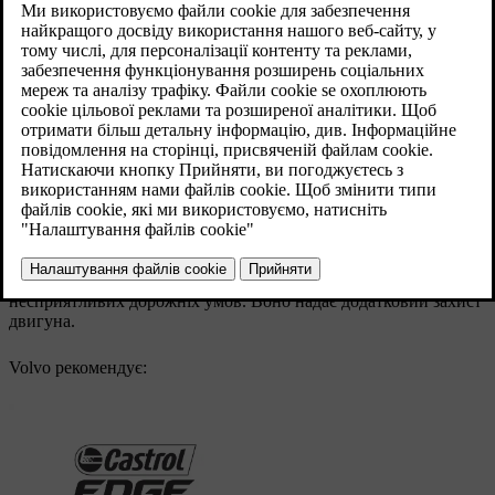
Оновлено 08.06.2023
Під час тривалих подорожей
перевіряйте рівень мастила
частіше:
буксирування житлового чи автопричепа
в гірських регіонах
на високих швидкостях
при температурі нижче
-30 °С
або вище
+40 °С
.
Вищезгадане також поширюється на водіння на короткі
відстані при низьких температурах.
Використовуйте повністю синтетичне масло двигуна для
несприятливих дорожніх умов. Воно надає додатковий захист
двигуна.
Volvo рекомендує: