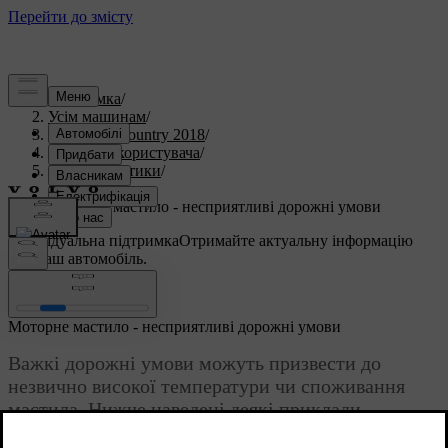
Підтримка
/
Усім машинам
/
S60 Cross Country 2018
/
Посібник користувача
/
Характеристики
/
Двигун
/
Моторне мастило - несприятливі дорожні умови
Індивідуальна підтримка
Отримайте актуальну інформацію
про ваш автомобіль.
Ввійти
Моторне мастило - несприятливі дорожні умови
Важкі дорожні умови можуть призвести до
незвично високої температури чи споживання
мастила. Нижче наведені деякі приклади
несприятливих умов для водіння.