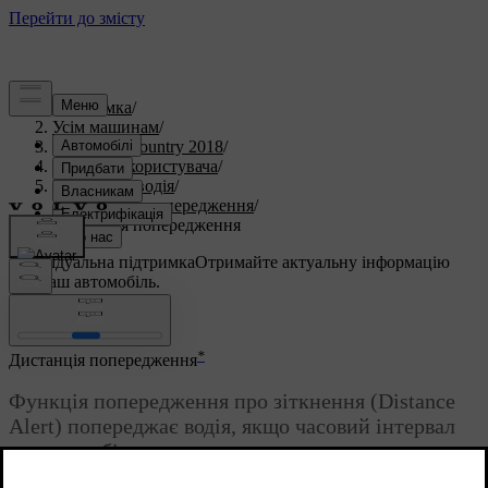
Підтримка
/
Усім машинам
/
S60 Cross Country 2018
/
Посібник користувача
/
Підтримка водія
/
Дистанція попередження
/
Дистанція попередження
Індивідуальна підтримка
Отримайте актуальну інформацію
про ваш автомобіль.
Ввійти
*
Дистанція попередження
Функція попередження про зіткнення (Distance
Alert) попереджає водія, якщо часовий інтервал
до автомобіля, що рухається попереду, стає
занадто коротким.