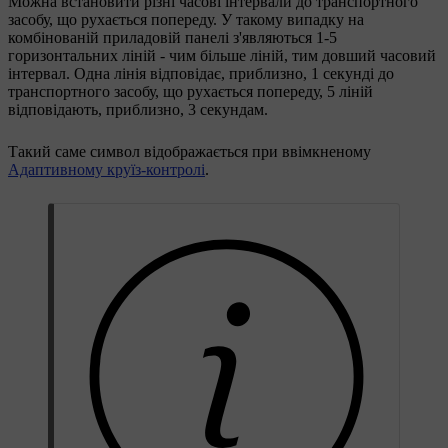
Можна встановити різні часові інтервали до транспортного
засобу, що рухається попереду. У такому випадку на
комбінованій приладовій панелі з'являються
1-5
горизонтальних ліній - чим більше ліній, тим довший часовий
інтервал. Одна лінія відповідає, приблизно,
1 секунді
до
транспортного засобу, що рухається попереду,
5 ліній
відповідають, приблизно,
3 секундам
.
Такий саме символ відображається при ввімкненому
Адаптивному круїз-контролі
.