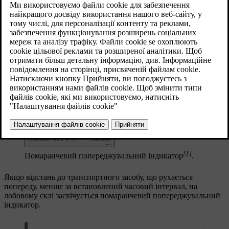
Оновлено 08.06.2023
Система попередження про небезпечну дистанцію активна на
швидкостях вище
30 км/г
(
20 миль/г
) і реагує тільки на рух
транспортних засобів попереду автомобіля у тому ж напрямку.
Інформація не надається про транспортні засоби, які
рухаються у зворотному напрямку, рухаються повільно, або
стоять на місці.
[1]
Помаранчевий попереджувальний індикатор
.
Якщо відстань до транспортного засобу, що рухається
попереду, менше за встановлений часовий інтервал, на
лобовому склі засвічується помаранчевий попереджувальний
індикатор.