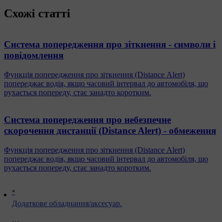
Схожі статті
Система попередження про зіткнення - символи і
повідомлення
Функція попередження про зіткнення (Distance Alert)
попереджає водія, якщо часовий інтервал до автомобіля, що
рухається попереду, стає занадто коротким.
Система попередження про небезпечне
скорочення дистанції (Distance Alert) - обмеження
Функція попередження про зіткнення (Distance Alert)
попереджає водія, якщо часовий інтервал до автомобіля, що
рухається попереду, стає занадто коротким.
*
Додаткове обладнання/аксесуар.