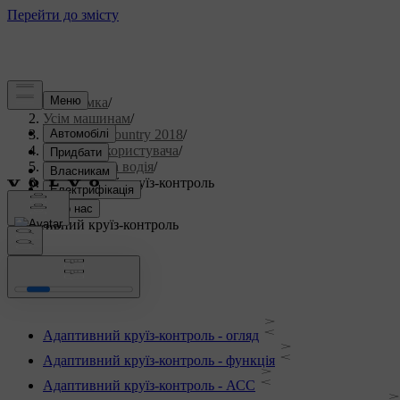
Підтримка
/
Усім машинам
/
S60 Cross Country 2018
/
Посібник користувача
/
Підтримка водія
/
Адаптивний круїз-контроль
Адаптивний круїз-контроль
Адаптивний круїз-контроль - огляд
Адаптивний круїз-контроль - функція
Адаптивний круїз-контроль - АСС