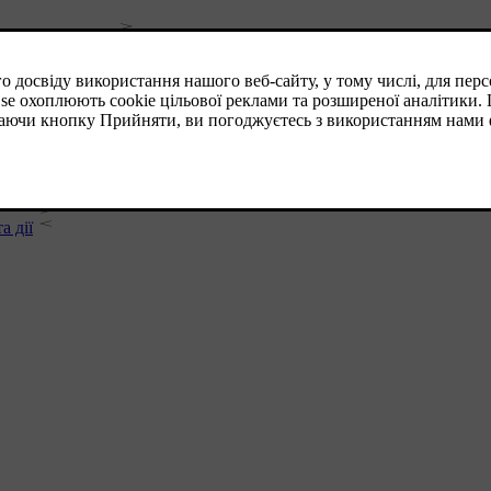
жим очікування
асобів
з-контролю
у
а дії