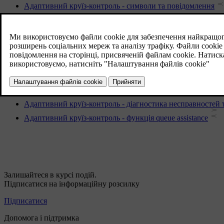
Адаптивний круїз-контроль - символи та повідомлення
Адаптивний круїз-контроль - тимчасове вимкнення та ре
Адаптивний круїз-контроль - керування швидкістю
Адаптивний круїз-контроль - вимкнення
Адаптивний круїз-контроль - обгін інших транспортних з
Адаптивний круїз-контроль - переключення функцій круї
Адаптивний круїз-контроль - встановлення інтервалу час
Адаптивний круїз-контроль - діагностика несправностей т
Адаптивний круїз-контроль - функція queue assistance