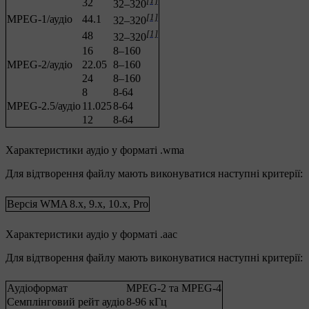
[1]
32
32–320
[1]
MPEG-1/аудіо
44.1
32–320
[1]
48
32–320
16
8–160
MPEG-2/аудіо
22.05
8–160
24
8–160
8
8-64
MPEG-2.5/аудіо
11.025
8-64
12
8-64
Характеристики аудіо у форматі .wma
Для відтворення файлу мають виконуватися наступні критерії:
Версія WMA
8.x, 9.x, 10.x, Pro
Характеристики аудіо у форматі .аас
Для відтворення файлу мають виконуватися наступні критерії:
Аудіоформат
MPEG-2 та MPEG-4
Семплінговий рейт аудіо
8-96 кГц