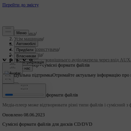
Підтримка
/
Усім машинам
/
S60 2015
/
Посібник користувача
/
Аудіо та медіа
/
Підключення зовнішнього аудіоджерела через вхід AU
Медіа-плеєр - сумісні формати файлів
Індивідуальна підтримка
Отримайте актуальну інформацію про 
Ввійти
Медіа-плеєр - сумісні формати файлів
Медіа-плеєр може відтворювати різні типи файлів і сумісний з
Оновлено 08.06.2023
Сумісні формати файлів для дисків CD/DVD