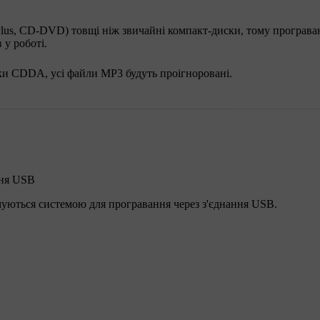
lus, CD-DVD) товщі ніж звичайні компакт-диски, тому програва
 у роботі.
ки CDDA, усі файли МР3 будуть проігноровані.
ння USB
имуються системою для програвання через з'єднання USB.