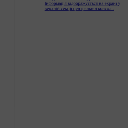
Інформація відображується на екрані у
верхній секції центральної консолі.