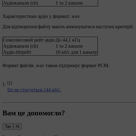
Аудіоканали (ch)
1 та 2 канали
Характеристики аудіо у форматі .wav
Для відтворення файлу мають виконуватися наступні критерії:
Семплінговий рейт аудіо
До 44,1 кГц
Аудіоканали (ch)
1 та 2 канали
Аудіо-бітрейт
16 кб/c для 1 каналу
Формат файлів .wav також підтримує формат РСМ.
[1]
Це не стосується 144 кб/c.
Вам це допомогло?
Так
Ні