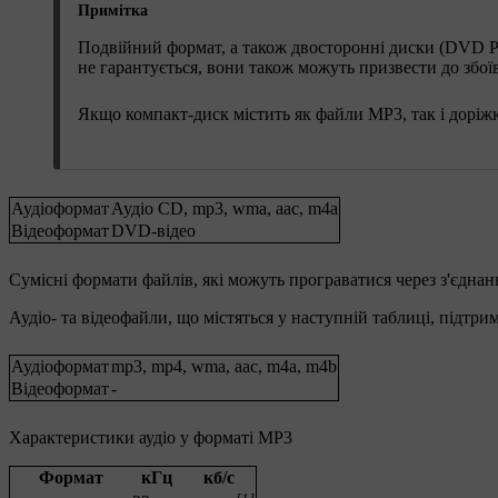
Примітка
Подвійний формат, а також двосторонні диски (DVD P
не гарантується, вони також можуть призвести до збоїв
Якщо компакт-диск містить як файли МР3, так і доріж
Аудіоформат
Аудіо CD
,
mp3
,
wma
,
aac
,
m4a
Відеоформат
DVD-відео
Сумісні формати файлів, які можуть програватися через з'єдна
Аудіо- та відеофайли, що містяться у наступній таблиці, підтр
Аудіоформат
mp3
,
mp4
,
wma
,
aac
,
m4a
,
m4b
Відеоформат
-
Характеристики аудіо у форматі МР3
Формат
кГц
кб/с