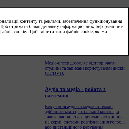
Жорсткий диск (HDD)
Можна копіювати музику з диска/
накопичувача USB на жорсткий диск
(HDD) авто і потім програвати її звідти.
CD/DVD
Медіа-плеєр дозволяє відтворювати
студійні та записані користувачем диски
CD/DVD.
Аудіо та медіа - робота з
системою
Керування аудіо та медіасистемою
здійснюється з центральної консолі, а
також, частково - за допомогою кнопок
на кермі, системи розпізнавання голосу
або дистанційного керування.