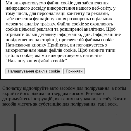
Автомобіль не потребує полірування
щонайменше протягом першого року
експлуатації. Проте, машину можна обробити
воском ще до першого полірування. Не поліруйте
та не вкривайте воском автомобіль під прямими
сонячними променями.
Оновлено 08.06.2023
Ретельно вимийте та висушіть авто перед початком
полірування чи воскування. Видаліть масляні та гудронові
плями за допомогою засобу для видалення масляних плям або
уайт-спіриту. Більш стійкі плями можна видалити
спеціальною пастою для натирання пофарбованих поверхонь
автомобіля.
Спочатку відполіруйте авто засобом для полірування, а потім
вкрийте його рідким чи твердим воском. Ретельно
дотримуйтесь інструкцій, вказаних на упаковці засобу. Багато
засобів містять як субстанцію для полірування, так і воск.