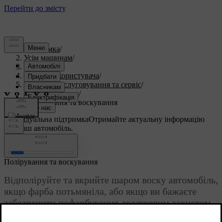
Підтримка
/
Усім машинам
/
S60 2015
/
Посібник користувача
/
Технічне обслуговування та сервіс
/
Догляд за авто
/
Полірування та воскування
Індивідуальна підтримка
Отримайте актуальну інформацію
про ваш автомобіль.
Ввійти
Полірування та воскування
Відполіруйте та вкрийте шаром воску автомобіль,
якщо фарба потьмяніла, або якщо ви бажаєте
забезпечити пофарбування додатковим захистом.