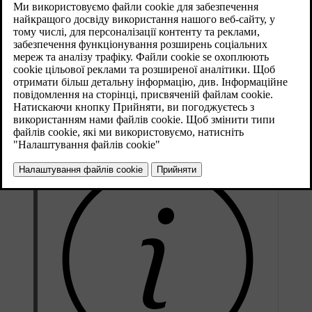
Здатність адаптивного круїз-контролю розпізнавати
автомобілі, що рухаються попереду, значно обмежується,
якщо:
швидкість автомобілів попереду сильно відрізняється від
вашої
радіолокаційний датчик блокується - наприклад у сильну
зливу чи сльоту, або якщо перед ним накопичилися інші
сторонні предмети.