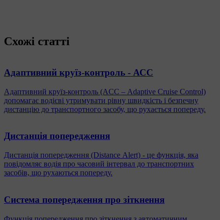
Схожі статті
Адаптивний круїз-контроль - АСС
Адаптивний круїз-контроль (ACC – Adaptive Cruise Control)
допомагає водієві утримувати рівну швидкість і безпечну
дистанцію до транспортного засобу, що рухається попереду.
Дистанція попередження
Дистанція попередження (Distance Alert) - це функція, яка
повідомляє водія про часовий інтервал до транспортних
засобів, що рухаються попереду.
Система попередження про зіткнення
Функція попередження про зіткнення з автоматичним