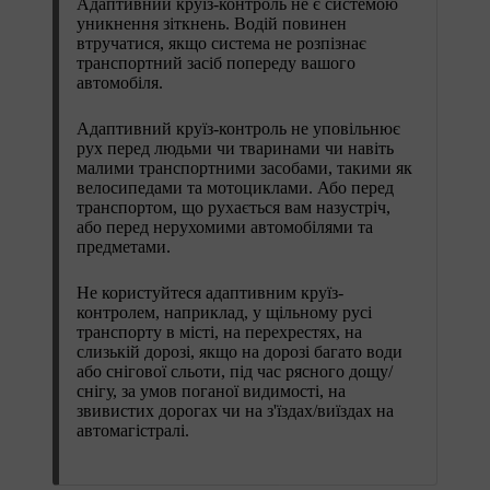
Адаптивний круїз-контроль не є системою
уникнення зіткнень. Водій повинен
втручатися, якщо система не розпізнає
транспортний засіб попереду вашого
автомобіля.
Адаптивний круїз-контроль не уповільнює
рух перед людьми чи тваринами чи навіть
малими транспортними засобами, такими як
велосипедами та мотоциклами. Або перед
транспортом, що рухається вам назустріч,
або перед нерухомими автомобілями та
предметами.
Не користуйтеся адаптивним круїз-
контролем, наприклад, у щільному русі
транспорту в місті, на перехрестях, на
слизькій дорозі, якщо на дорозі багато води
або снігової сльоти, під час рясного дощу/
снігу, за умов поганої видимості, на
звивистих дорогах чи на з'їздах/виїздах на
автомагістралі.