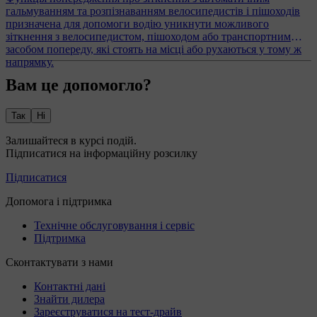
гальмуванням та розпізнаванням велосипедистів і пішоходів
призначена для допомоги водію уникнути можливого
зіткнення з велосипедистом, пішоходом або транспортним
засобом попереду, які стоять на місці або рухаються у тому ж
напрямку.
Вам це допомогло?
Так
Ні