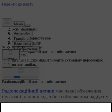
Підтримка
/
Усім машинам
/
S60 2015
/
Посібник користувача
/
Підтримка водія
/
Круїз-контроль
/
Радіолокаційний датчик - обмеження
Індивідуальна підтримка
Отримайте актуальну інформацію
про ваш автомобіль.
Ввійти
Радіолокаційний датчик - обмеження
Радіолокаційний датчик
має певні обмеження,
пов'язані, наприклад, з його обмеженим радіусом
дії.
Оновлено 08.06.2023