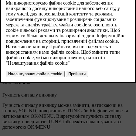
Гучн тел. дзв
Гучність телефонного дзвінка можна змінити тільки під час
активного виклику. Використовуйте кнопкову панель на кермі
або повертайте регулятор
VOL
.
Гучність аудіосистеми
За відсутності активного дзвінка, гучність аудіосистеми можна
регулювати за допомогою
VOL
, як зазвичай.
При активному джерелі програвання під час прийняття
вхідного виклику звук програвання може бути вимкнений
автоматично.
Гучність сигналу виклику
Гучність сигналу виклику можна змінити, натискаючи на
кнопку
SOUND
, повертанням
TUNE
або
Ringtone volume
та
натисканням
OK/MENU
. Відрегулюйте гучність сигналу
виклику, повертаючи
TUNE
і збережіть налаштування за
допомогою
OK/MENU
.