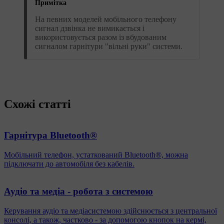
Примітка
На певних моделей мобільного телефону
сигнал дзвінка не вимикається і
використовується разом із вбудованим
сигналом гарнітури "вільні руки" системи.
Схожі статті
Гарнітура Bluetooth®
Мобільний телефон, устаткований Bluetooth®, можна
підключати до автомобіля без кабелів.
Аудіо та медіа - робота з системою
Керування аудіо та медіасистемою здійснюється з центральної
консолі, а також, частково - за допомогою кнопок на кермі,