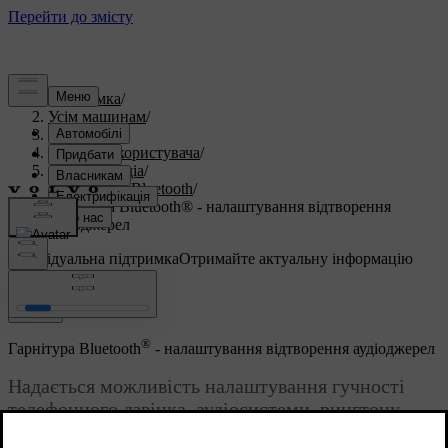
Підтримка
/
Усім машинам
/
S60 2015
/
Посібник користувача
/
Аудіо та медіа
/
Гарнітура Bluetooth
/
Гарнітура Bluetooth® - налаштування відтворення
аудіоджерел
Індивідуальна підтримка
Отримайте актуальну інформацію
про ваш автомобіль.
Ввійти
®
Гарнітура Bluetooth
- налаштування відтворення аудіоджерел
Надається можливість налаштування гучності
телефонного дзвінка, аудіосистеми, рингтону.
Оновлено 08.06.2023