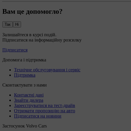
Вам це допомогло?
Так
Ні