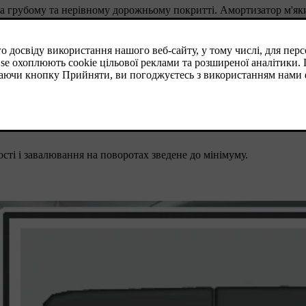
 грубому та нерівному дорожньому покритті. Амортизатор м'який
тивним і рекомендується для активного керування. Реагування 
орює контур дороги, щоб зменшити "завалювання" при проходжен
у і гладкому дорожньому покритті.
сті і завалювання на поворотах зведене до мінімуму.