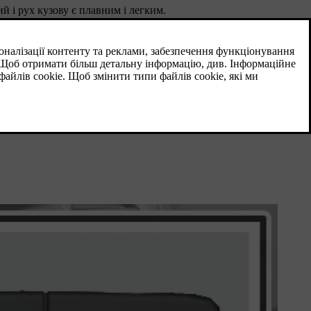
 і рух кузову є плавним і легким.
на рухи кермового колеса швидша, порівняно з режимом
ні поворотів.