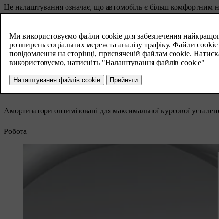
Це налаштування означає, що автомобіль є більш комфортним на
Sport
Це налаштування означає,що автомобіль вважається більш спор
Comfort. Амортизатори стають жорсткішими і кузов авто повт
Advanced
Це налаштування рекомендується лише для їзди на дуже рівном
Амортизатори оптимізовані для максимальної курсової усталено
Робота