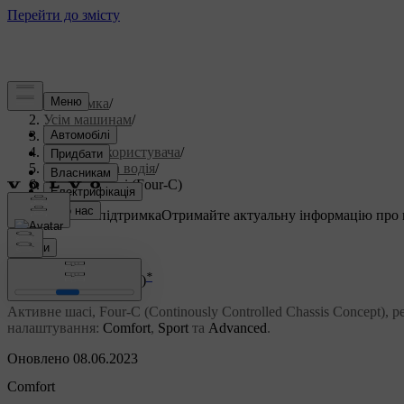
Підтримка
/
Усім машинам
/
S60 2015
/
Посібник користувача
/
Підтримка водія
/
Активне шасі (Four-C)
Індивідуальна підтримка
Отримайте актуальну інформацію про 
Ввійти
*
Активне шасі (Four-C)
Активне шасі, Four-C (Continously Controlled Chassis Concept),
налаштування:
Comfort
,
Sport
та
Advanced
.
Оновлено 08.06.2023
Comfort