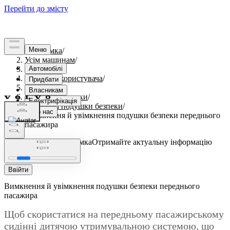
Підтримка
/
Усім машинам
/
S60 2023
/
Посібник користувача
/
Безпека
/
Подушки безпеки
/
Передні подушки безпеки
/
Вимкнення й увімкнення подушки безпеки переднього
пасажира
Індивідуальна підтримка
Отримайте актуальну інформацію
про ваш автомобіль.
Ввійти
Вимкнення й увімкнення подушки безпеки переднього
пасажира
Щоб скористатися на передньому пасажирському
сидінні дитячою утримувальною системою, що