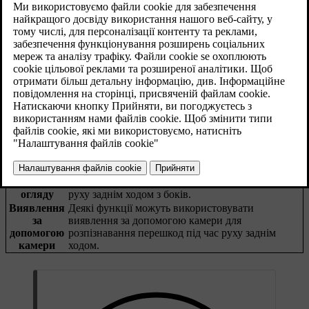
паркування.
Оновлено 04.04.2025
Способи виявлення
Існує кілька способів, у які автомобіль розпізнає об'єкти на
шляху руху заднім ходом. Якщо автомобіль виявляє об'єкт, він
передає попередження або втручається, застосовуючи гальма.
Ці датчики можуть розпізнавати певні
Датчики
перешкоди безпосередньо позаду автомобіля під
паркування
час руху заднім ходом на низьких швидкостях.
Радар
Задні радари автомобіля можуть виявляти
заднього
транспортні засоби, що наближаються до шляху
огляду
руху заднім ходом з боків.
Виявлення
Деякі функції можуть використовувати
за
виявлення за допомогою камери для
допомогою
розпізнавання перешкод під час руху заднім
камери
ходом.