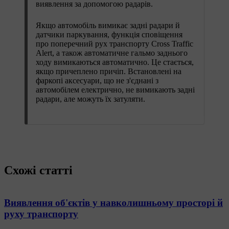
виявлення за допомогою радарів.
Якщо автомобіль вимикає задні радари й
датчики паркування, функція сповіщення
про поперечний рух транспорту Cross Traffic
Alert, а також автоматичне гальмо заднього
ходу вимикаються автоматично. Це стається,
якщо причеплено причіп. Встановлені на
фаркопі аксесуари, що не з'єднані з
автомобілем електрично, не вимикають задні
радари, але можуть їх затуляти.
Схожі статті
Виявлення об'єктів у навколишньому просторі й
руху транспорту