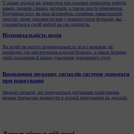
У цьому розділі ви дізнаєтеся про основні принципи роботи
камер, радарів і інших датчиків, а також про їх обмеження.
Розуміння того, як ваш автомобіль сприймає навколишній
простір, може допомогти вам у використанні функцій, які
спираються в своїй роботі на цю здатність.
Відповідальність водія
Як водій ви несете відповідальність за всі можливі дії,
необхідні для забезпечення власної безпеки, а також безпеки
своїх пасажирів й інших учасників дорожнього руху.
Вимкнення звукових сигналів системи допомоги
при паркуванні
Звукові сигнали, що передаються датчиками паркування,
можна тимчасово вимкнути в розділі паркування на дисплеї.