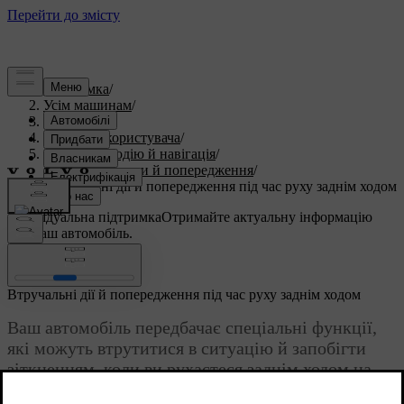
Підтримка
/
Усім машинам
/
S60 2023
/
Посібник користувача
/
Допомога водію й навігація
/
Заходи безпеки й попередження
/
Втручальні дії й попередження під час руху заднім ходом
Індивідуальна підтримка
Отримайте актуальну інформацію
про ваш автомобіль.
Ввійти
Втручальні дії й попередження під час руху заднім ходом
Ваш автомобіль передбачає спеціальні функції,
які можуть втрутитися в ситуацію й запобігти
зіткненням, коли ви рухаєтеся заднім ходом на
низькій швидкості, наприклад, під час