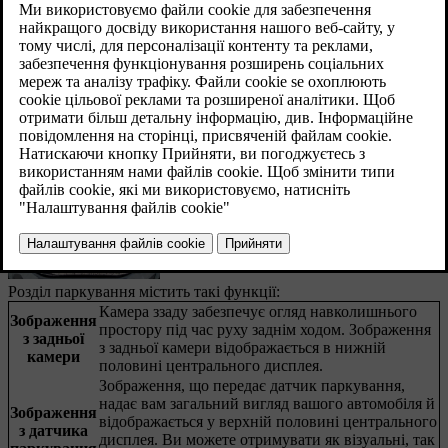
час маневрування на низьких швидкостях,
наприклад, під час паркування.
Оновлено 04.04.2025
Розділ паркування містить такі функції:
Камера ззаду забезпечує огляд навколишнього
Зображення
простору під час руху заднім ходом. Зображення
з задньої
з задньої камери відображається в нижній
камери
половині центрального дисплея.
Зображення, що передає датчик паркування,
надає вам загальний вигляд вашого автомобіля й
Зображення
відображається у верхній половині центрального
з датчика
дисплея. Ви можете отримувати як візуальні, так