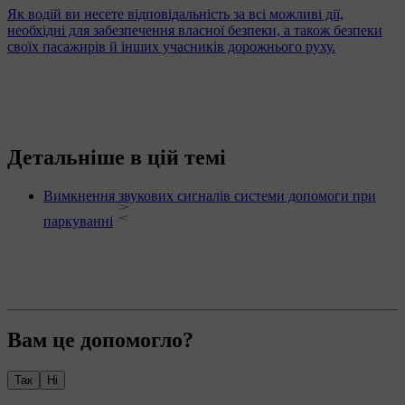
Як водій ви несете відповідальність за всі можливі дії,
необхідні для забезпечення власної безпеки, а також безпеки
своїх пасажирів й інших учасників дорожнього руху.
Детальніше в цій темі
Вимкнення звукових сигналів системи допомоги при
паркуванні
Вам це допомогло?
Так
Ні