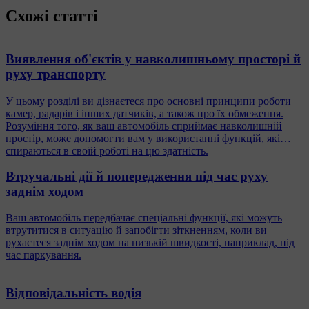
Схожі статті
Виявлення об'єктів у навколишньому просторі й
руху транспорту
У цьому розділі ви дізнаєтеся про основні принципи роботи
камер, радарів і інших датчиків, а також про їх обмеження.
Розуміння того, як ваш автомобіль сприймає навколишній
простір, може допомогти вам у використанні функцій, які
спираються в своїй роботі на цю здатність.
Втручальні дії й попередження під час руху
заднім ходом
Ваш автомобіль передбачає спеціальні функції, які можуть
втрутитися в ситуацію й запобігти зіткненням, коли ви
рухаєтеся заднім ходом на низькій швидкості, наприклад, під
час паркування.
Відповідальність водія