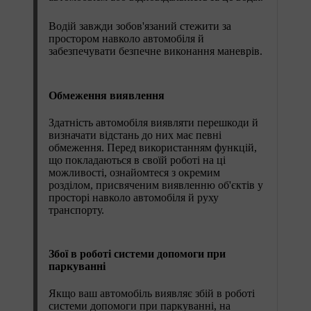
Водій завжди зобов'язаний стежити за
простором навколо автомобіля й
забезпечувати безпечне виконання маневрів.
Обмеження виявлення
Здатність автомобіля виявляти перешкоди й
визначати відстань до них має певні
обмеження. Перед використанням функцій,
що покладаються в своїй роботі на ці
можливості, ознайомтеся з окремим
розділом, присвяченим виявленню об'єктів у
просторі навколо автомобіля й руху
транспорту.
Збої в роботі системи допомоги при
паркуванні
Якщо ваш автомобіль виявляє збій в роботі
системи допомоги при паркуванні, на