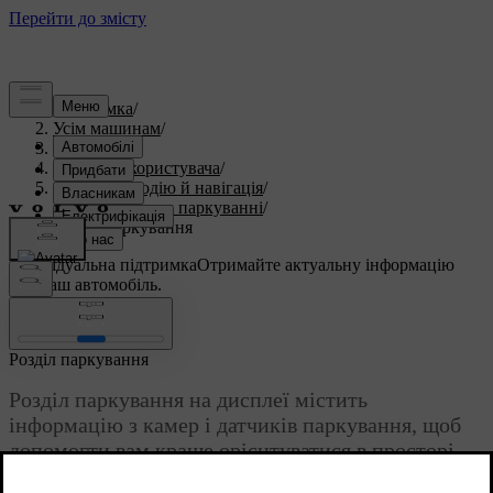
Підтримка
/
Усім машинам
/
S60 2023
/
Посібник користувача
/
Допомога водію й навігація
/
Допомога при паркуванні
/
Розділ паркування
Індивідуальна підтримка
Отримайте актуальну інформацію
про ваш автомобіль.
Ввійти
Розділ паркування
Розділ паркування на дисплеї містить
інформацію з камер і датчиків паркування, щоб
допомогти вам краще орієнтуватися в просторі
навколо автомобіля. Це може стати в пригоді під