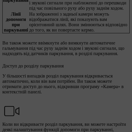
паркування
і звукові сигнали при наближенні до перешкоди
під час повільного руху або руху заднім ходом.
Лінії
На зображенні з задньої камери можуть
допомоги
відображатися лінії, які показують вам
при
орієнтовний шлях. Вони змінюються відповідно
паркуванні
до того, як ви повертаєте кермо.
Ви також можете ввімкнути або вимкнути автоматичне
гальмування під час руху заднім ходом і звукові сигнали, що
надходять від датчиків паркування, в розділі паркування.
Доступ до розділу паркування
У більшості випадків розділ паркування відкривається
автоматично, коли він вам потрібен. Ви також можете
отримати доступ до нього, відкривши програму «Камера» в
контекстній панелі.
Коли ви відкриваєте розділ паркування, ви можете настроїти
деякі налаштування функції допомоги при паркуванні,