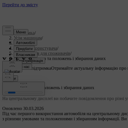
Підтримка
/
Усім машинам
/
S60 2023
/
Посібник користувача
/
Інформація для споживачів
/
Прийняття умов та положень і збирання даних
Індивідуальна підтримка
Отримайте актуальну інформацію про 
Ввійти
Прийняття умов та положень і збирання даних
На центральному дисплеї ви побачите повідомлення про різні у
Оновлено 30.03.2026
Під час першого використання автомобіля на центральному дис
з різними умовами та положеннями і збиранням інформації. Ви