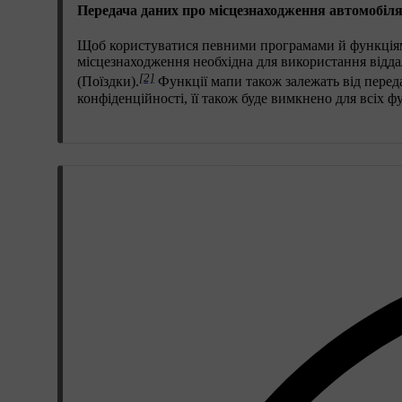
Передача даних про місцезнаходження автомобіл
Щоб користуватися певними програмами й функціями
місцезнаходження необхідна для використання віддален
[2]
(Поїздки).
Функції мапи також залежать від пере
конфіденційності, її також буде вимкнено для всіх ф