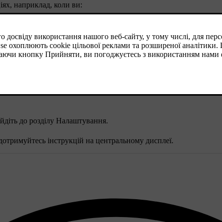
ях, наприклад, коли ви:
ських налаштувань.
ви не зможете користуватися функціями програм і сервісів у по
йдіть до розділу
Налаштування
.
 дотримуйтесь інструкцій на центральному дисплеї.