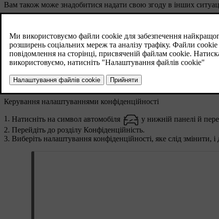
Вам також може знадобитися надати свою згоду в інших ситуаці
Вперше використовуєте програму або сервіс.
Додаєте новий профіль.
Видаляєте профіль.
Змінюєте власника автомобіля.
Скидаєте дані користувача або виконуєте скидання до завод
Якщо ви вирішите не приймати налаштування конфіденційності, 
Керування налаштуваннями конфіденційності
Натисніть на символ автомобіля
у нижній панелі й пере
Перейдіть до розділу
Конфіденційність
.
Виберіть налаштування конфіденційності, яке слід змінити, і