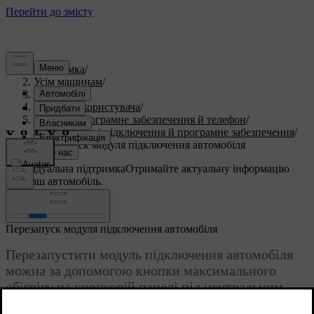
Підтримка
/
Усім машинам
/
S60 2023
/
Посібник користувача
/
Дисплеї, програмне забезпечення й телефон
/
Можливості підключення й програмне забезпечення
/
Перезапуск модуля підключення автомобіля
Індивідуальна підтримка
Отримайте актуальну інформацію
про ваш автомобіль.
Ввійти
Перезапуск модуля підключення автомобіля
Перезапустити модуль підключення автомобіля
можна за допомогою кнопки максимального
обігріву на кнопковій панелі під центральним
дисплеєм.