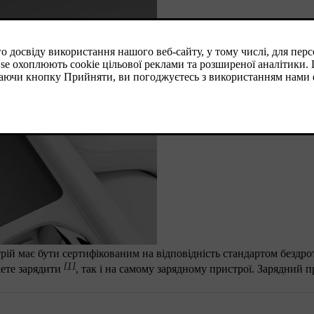
ій має бути сертифікованим на відповідність стандартом бездр
[1]
чете зарядити
, так і на самому зарядному пристрої. Зарядний 