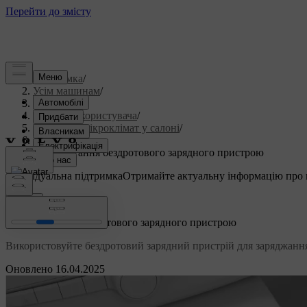
Підтримка
/
Усім машинам
/
S60 2023
/
Посібник користувача
/
Комфорт і мікроклімат у салоні
/
Салон
/
Використання бездротового зарядного пристрою
Індивідуальна підтримка
Отримайте актуальну інформацію про 
Ввійти
Використання бездротового зарядного пристрою
Використовуйте бездротовий зарядний пристрій для заряджання
Оновлено 16.04.2025