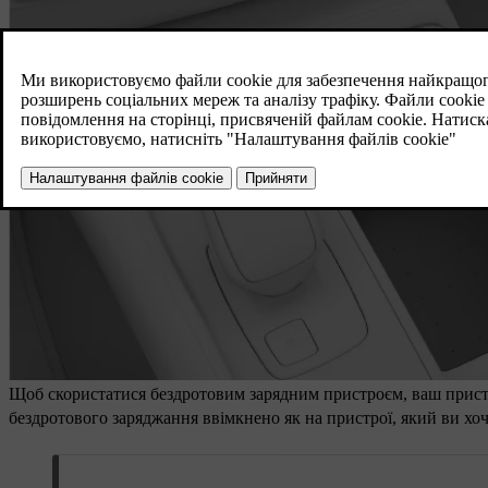
Щоб скористатися бездротовим зарядним пристроєм, ваш пристр
бездротового заряджання ввімкнено як на пристрої, який ви хо