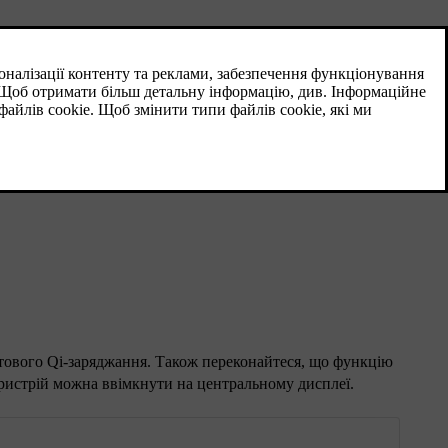
отового Qi-заряджання. Також переконайтеся, що функцію
пристрій можна ввімкнути на центральному дисплеї.