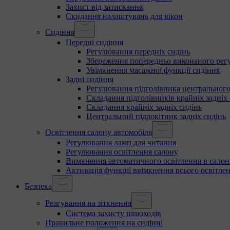
Захист від затискання
Скидання налаштувань для вікон
Сидіння
Передні сидіння
Регулювання передніх сидінь
Збереження попередньо виконаного рег
Увімкнення масажної функції сидіння
Задні сидіння
Регулювання підголівника центрального
Складання підголівників крайніх задніх 
Складання крайніх задніх сидінь
Центральний підлокітник задніх сидінь
Освітлення салону автомобіля
Регулювання ламп для читання
Регулювання освітлення салону
Вимкнення автоматичного освітлення в салон
Активація функції ввімкнення всього освітлен
Безпека
Реагування на зіткнення
Система захисту пішоходів
Правильне положення на сидінні