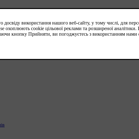
 використання
ів