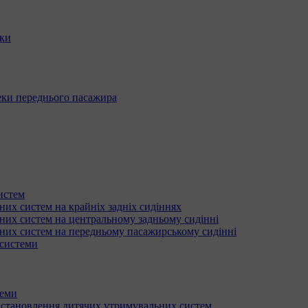
еки
ки переднього пасажира
истем
их систем на крайніх задніх сидіннях
них систем на центральному задньому сидінні
них систем на передньому пасажирському сидінні
 системи
теми
встановлення дитячих утримувальних систем