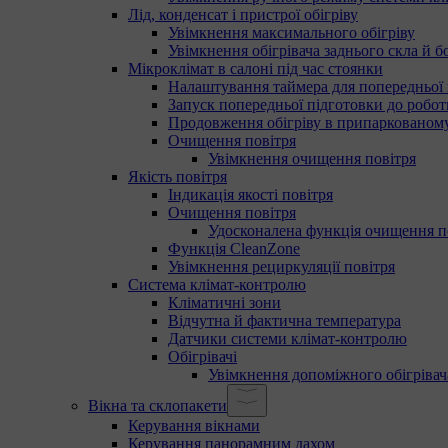
Лід, конденсат і пристрої обігріву
Увімкнення максимального обігріву
Увімкнення обігрівача заднього скла й б
Мікроклімат в салоні під час стоянки
Налаштування таймера для попередньої 
Запуск попередньої підготовки до робот
Продовження обігріву в припаркованому
Очищення повітря
Увімкнення очищення повітря
Якість повітря
Індикація якості повітря
Очищення повітря
Удосконалена функція очищення п
Функція CleanZone
Увімкнення рециркуляції повітря
Система клімат-контролю
Кліматичні зони
Відчутна й фактична температура
Датчики системи клімат-контролю
Обігрівачі
Увімкнення допоміжного обігрівач
Вікна та склопакети
Керування вікнами
Керування панорамним дахом