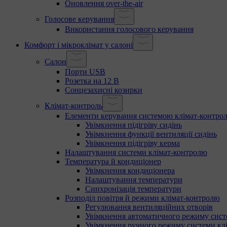
Оновлення over-the-air
Голосове керування
Використання голосового керування
Комфорт і мікроклімат у салоні
Салон
Порти USB
Розетка на 12 В
Сонцезахисні козирки
Клімат-контроль
Елементи керування системою клімат-контро
Увімкнення підігріву сидінь
Увімкнення функції вентиляції сидінь
Увімкнення підігріву керма
Налаштування системи клімат-контролю
Температура й кондиціонер
Увімкнення кондиціонера
Налаштування температури
Синхронізація температури
Розподіл повітря й режими клімат-контролю
Регулювання вентиляційних отворів
Увімкнення автоматичного режиму сист
Увімкнення ручного режиму системи кл