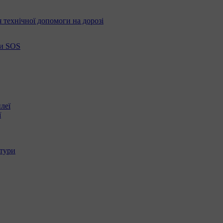
 технічної допомоги на дорозі
ки SOS
леї
ї
атури