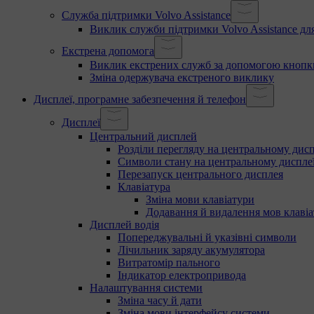
Служба підтримки Volvo Assistance
Виклик служби підтримки Volvo Assistance для
Екстрена допомога
Виклик екстрених служб за допомогою кноп
Зміна одержувача екстреного виклику
Дисплеї, програмне забезпечення й телефон
Дисплеї
Центральний дисплей
Розділи перегляду на центральному дисп
Символи стану на центральному диспле
Перезапуск центрального дисплея
Клавіатура
Зміна мови клавіатури
Додавання й видалення мов клаві
Дисплей водія
Попереджувальні й указівні символи
Лічильник заряду акумулятора
Витратомір пального
Індикатор електропривода
Налаштування системи
Зміна часу й дати
Зміна мови інтерфейсу системи