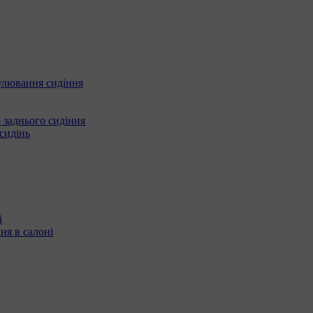
улювання сидіння
 заднього сидіння
сидінь
і
ня в салоні