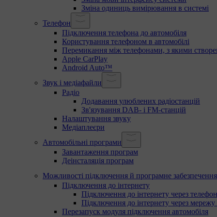
Зміна одиниць вимірювання в системі
Телефон
Підключення телефона до автомобіля
Користування телефоном в автомобілі
Перемикання між телефонами, з якими створе
Apple CarPlay
Android Auto™
Звук і медіафайли
Радіо
Додавання улюблених радіостанцій
Зв'язування DAB- і FM-станцій
Налаштування звуку
Медіаплеєри
Автомобільні програми
Завантаження програм
Деінсталяція програм
Можливості підключення й програмне забезпечення
Підключення до інтернету
Підключення до інтернету через телефон
Підключення до інтернету через мережу 
Перезапуск модуля підключення автомобіля