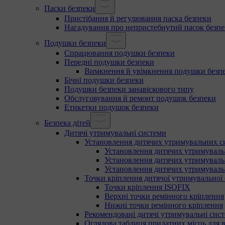
Паски безпеки
Пристібання й регулювання паска безпеки
Нагадування про непристебнутий пасок безп
Подушки безпеки
Спрацювання подушки безпеки
Передні подушки безпеки
Вимкнення й увімкнення подушки безпе
Бічні подушки безпеки
Подушки безпеки занавіскового типу
Обслуговування й ремонт подушок безпеки
Етикетки подушок безпеки
Безпека дітей
Дитячі утримувальні системи
Установлення дитячих утримувальних с
Установлення дитячих утримувальн
Установлення дитячих утримуваль
Установлення дитячих утримуваль
Точки кріплення дитячої утримувальної
Точки кріплення ISOFIX
Верхні точки ремінного кріплення
Нижні точки ремінного кріплення
Рекомендовані дитячі утримувальні сис
Оглядова таблиця придатних місць для 