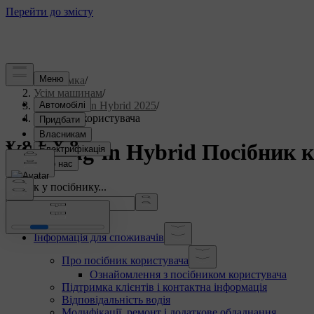
Підтримка
/
Усім машинам
/
V60 Plug-in Hybrid 2025
/
Посібник користувача
V60 Plug-in Hybrid Посібник 
Пошук у посібнику...
Інформація для споживачів
Про посібник користувача
Ознайомлення з посібником користувача
Підтримка клієнтів і контактна інформація
Відповідальність водія
Модифікації, ремонт і додаткове обладнання