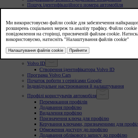
Пошук ідентифікаційного номера автомобіля
Прийняття умов та положень і збирання даних
Обробка записаних і зібраних даних
Про підключені послуги й політику добросовісного
Зміна власника автомобіля
Скидання даних користувача
Рекомендації при зміні регіонів
Облікові записи користувачів, профілі й послуги
Перше налаштування автомобіля
Volvo ID
Створення ідентифікатора Volvo ID
Програма Volvo Cars
Початок роботи з сервісами Google
Індивідуальне настроювання й налаштування
Профілі користувачів автомобіля
Перемикання профілів
Додавання профілю
Видалення профілю
Призначення ключа для профілю
Керування ключами, призначеними для профіл
Обмеження доступу до профілю
Додавання облікового запису до профілю