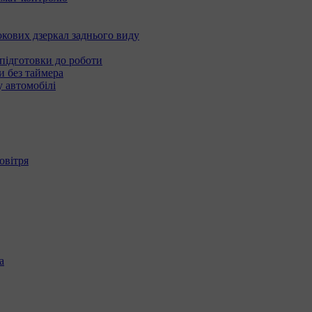
окових дзеркал заднього виду
підготовки до роботи
и без таймера
 автомобілі
овітря
а