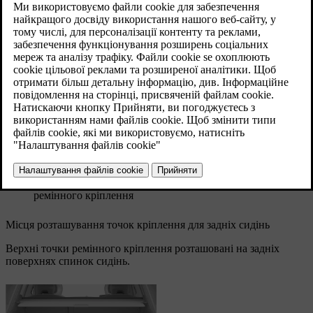
задньому сидінні.
Оновлено 30.03.2026
Верхні точки ремінного кріплення можна використовувати в
поєднанні з іншими способами кріплення для фіксації різних
типів дитячих утримувальних систем.
Прикріплення ремінця до верхньої точки
ремінного кріплення
Місця розташування точок кріплення для задніх сидінь
Верхні точки ремінного кріплення розташовані на задніх
поверхнях спинок сидінь.