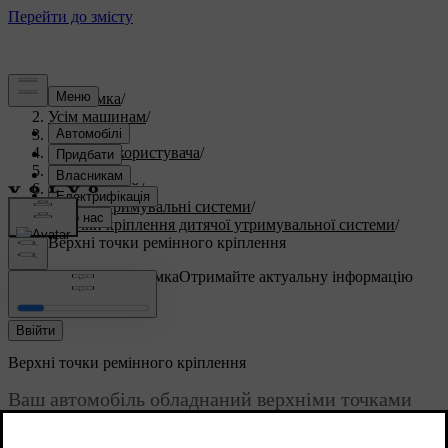
Підтримка
/
Усім машинам
/
V60 2025
/
Посібник користувача
/
Безпека
/
Безпека дітей
/
Дитячі утримувальні системи
/
Точки кріплення дитячої утримувальної системи
/
Верхні точки ремінного кріплення
Індивідуальна підтримка
Отримайте актуальну інформацію
про ваш автомобіль.
Ввійти
Верхні точки ремінного кріплення
Ваш автомобіль обладнаний верхніми точками
ремінного кріплення, які можна використовувати
для кріплення дитячих утримувальних систем на