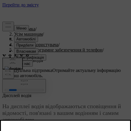
Підтримка
/
Усім машинам
/
V60 2025
/
Посібник користувача
/
Дисплеї, програмне забезпечення й телефон
/
Дисплеї
/
Дисплей водія
Індивідуальна підтримка
Отримайте актуальну інформацію
про ваш автомобіль.
Ввійти
Дисплей водія
На дисплеї водія відображаються сповіщення й
відомості, пов'язані з вашим водінням і самим
автомобілем.
Оновлено 01.08.2025