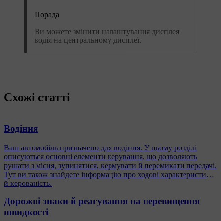
Порада
Ви можете змінити налаштування дисплея
водія на центральному дисплеї.
Схожі статті
Водіння
Ваш автомобіль призначено для водіння. У цьому розділі
описуються основні елементи керування, що дозволяють
рушати з місця, зупинятися, кермувати й перемикати передачі.
Тут ви також знайдете інформацію про ходові характеристики
й керованість.
Дорожні знаки й реагування на перевищення
швидкості