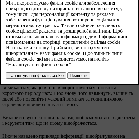
Дисплей водія розташований перед водієм, позаду керма.
Дисплей водія вмикається, щойно ви відчиняєте двері, і
вимикається, якщо він не використовується протягом
короткого періоду часу. Щоб знову його ввімкнути, відчиніть
двері або поверніть пусковий вимикач за годинниковою
стрілкою й швидко відпустіть його.
Використовуйте кнопки на кермі, щоб взаємодіяти з дисплеєм
і керувати тим, що на ньому відображається.
Нижче наведено приклади інформації, відображуваної на