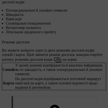
дисплеї водія:
Попереджувальні й указівні символи
Швидкість
Навігація
Сповіщальні повідомлення
Витратомір пального
Лічильник щоденного пробігу
Режими дисплея
Ви можете вибрати один із двох режимів дисплея водія:
спокій і карта. Щоб змінити режим дисплея, використовуйте
кнопку режимів дисплея водія
на кермі.
У цьому режимі відображається важлива інформація,
Спокій
як-от швидкість, а також попереджувальні й указівні
символи.
На дисплеї водія відображається поточний маршрут
Карта
навігації на карті, а також основні відомості щодо
водіння й автомобіля.