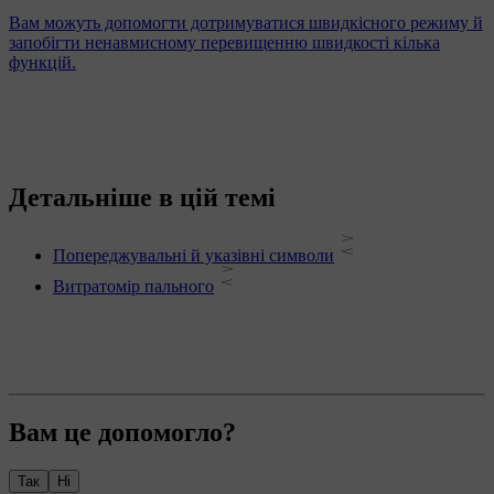
Вам можуть допомогти дотримуватися швидкісного режиму й
запобігти ненавмисному перевищенню швидкості кілька
функцій.
Детальніше в цій темі
Попереджувальні й указівні символи
Витратомір пального
Вам це допомогло?
Так
Ні