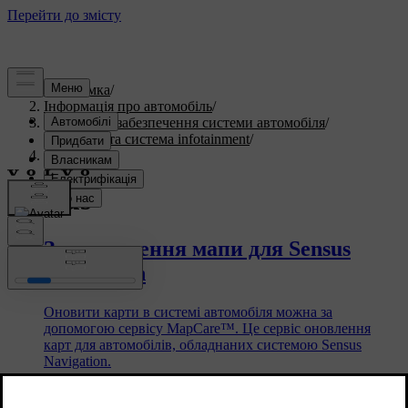
Підтримка
/
Інформація про автомобіль
/
Програмне забезпечення системи автомобіля
/
Дисплеї та система іnfotainment
/
Sensus
Sensus
Завантаження мапи для Sensus
Navigation
Оновити карти в системі автомобіля можна за
допомогою сервісу MapCare™. Це сервіс оновлення
карт для автомобілів, обладнаних системою Sensus
Navigation.