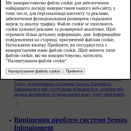
Підключення до Інтернету за
допомогою Sensus Connected Touch
Опція Sensus Connected Touch надає вам можливість
підключатися до Інтернету за допомогою вашого
мобільного телефону або ж модема 3G/4G.
MapCare™
MapCare™ - це сервіс оновлення мап для автомобілів
Volvo, устаткованих системою Sensus Navigation.
Інформація в цій статті може відрізнятися, залежно від
моделі автомобіля та модельного року, тому обов'язково
прочитайте розділ, який стосується вашого авто.
Вирішення проблем системи Sensus
Infotainment