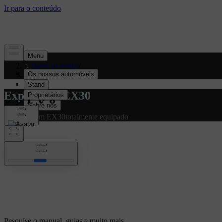
Apoiar
/
Todos os carros
/
EX30 2027
Explorar o EX30
Exibindo um EX30totalmente equipado
Pesquise o manual, guias e muito mais.