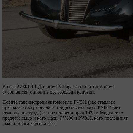
Волво PV801-10.
Дръзкият V-образен нос и типичният
американски стайлинг със заоблени контури.
Новите таксиметрови автомобили PV801 (със стъклена
преграда между предната и задната седалка) и PV802 (без
стъклена преграда) са представени пред 1938 г. Моделът се
предлага също и като шаси, PV800 и PV810, като последният
има по-дълга колесна база.