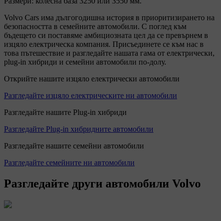
Размери: колесна база 3250 или 3550 мм.
Volvo Cars има дългогодишна история в приоритизирането на
безопасността в семейните автомобили. С поглед към
бъдещето си поставяме амбициозната цел да се превърнем в
изцяло електрическа компания. Присъединете се към нас в
това пътешествие и разгледайте нашата гама от електрически,
plug-in хибриди и семейни автомобили по-долу.
Открийте нашите изцяло електрически автомобили
Разгледайте изцяло електрическите ни автомобили
Разгледайте нашите Plug-in хибриди
Разгледайте Plug-in хибридните автомобили
Разгледайте нашите семейни автомобили
Разгледайте семейните ни автомобили
Разгледайте други автомобили Volvo