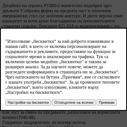
Дизайнът на серията PV800 е значително подобрен чрез
дръзката V-образна форма на предната част и типичния
американски стил със заоблени контури. И двете версии имат
капацитет за осем души благодарение на допълнителните
сгъваеми седалки. Версиите 821-824 са модернизирани с по-
мощен ED двигател с мощност 90 к.с.
Технически характеристики
Модел: PV801-10
Варианти: PV 800 Chassis, PV 801 (таксиметров автомобил със
стъклена преграда), PV 802 (таксиметров автомобил без
стъклена преграда), PV 810 Chassis, удължен
Произвеждан: PV801-10: 1938 – 1947 г., PV821-4: 1947 – 1948
г.
Брой произведени: PV801-10: 1848, PV821-4: 800
Каросерия: проектирана за таксиметров автомобил или шаси,
предназначено за специални каросерии.
Двигател: редови, 6-цилиндров, странични клапани; 3670 куб.
см.; 84,14x110 мм; 84, 86 или 90 к.с.
Трансмисия: 3-степенна, механична, с подов лост (1938-45)
или лост за смяна на предавките, разположен на кормилната
колона (1946-48).
Спирачки: хидравлични, на всички колела.