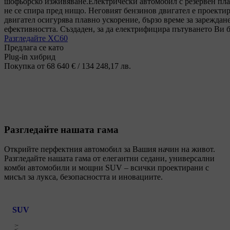
шофьорско изживяване.
Електрически автомобил с резервен пла
не се спира пред нищо. Неговият бензинов двигател е проектир
двигател осигурява плавно ускорение, бързо време за зареждан
ефективността. Създаден, за да електрифицира пътуването Ви 
Разгледайте XC60
Предлага се като
Plug-in хибрид
Покупка от 68 640 € / 134 248,17 лв.
Разгледайте нашата гама
Открийте перфектния автомобил за Вашия начин на живот.
Разгледайте нашата гама от елегантни седани, универсални
комби автомобили и мощни SUV – всички проектирани с
мисъл за лукса, безопасността и иновациите.
SUV