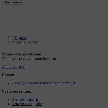
Виж повече
У дома
/
Plug-in хибриди