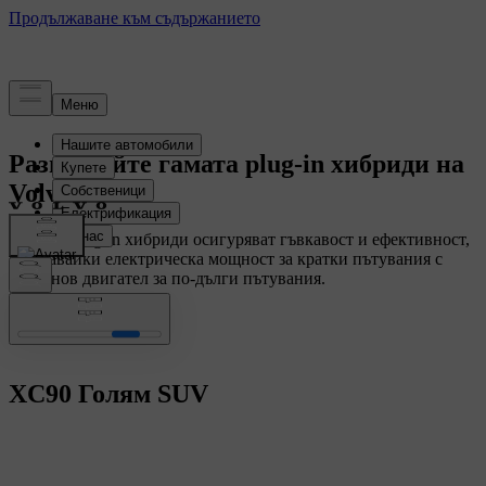
Разгледайте гамата plug-in хибриди на
Volvo
Нашите plug-in хибриди осигуряват гъвкавост и ефективност,
съчетавайки електрическа мощност за кратки пътувания с
бензинов двигател за по-дълги пътувания.
XC90
Голям SUV