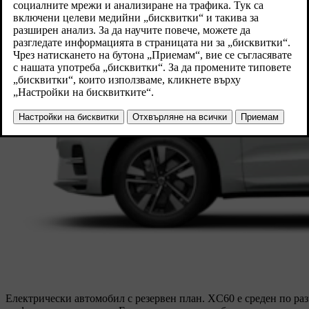
Електрически автомобил с резервен план. XC60 е среден по раз