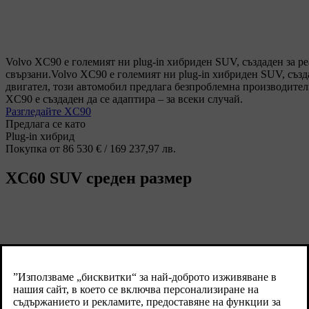
Volvo XC90 е големият ни plug-in хибриден SUV, създаден за р
свързани.
Volvo XC90 е големият ни plug-in хибриден SUV, създ
двигател, този автомобил предлага безпроблемна производител
XC90 е създаден да се адаптира – за всеки случай.
Разгледайте XC90
Предлага се като
Plug-in хибрид
Покупка от 86 530 € / 169 237,97 лв.
XC60
SUV среден размер