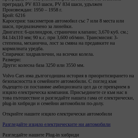
преграда), PV 833 шаси, PV 834 шаси, удължен
Произвеждан: 1950 – 1958 г.
Брой: 6216
Каросерия: таксиметров автомобил със 7 или 8 места или
шаси, предназначено за линейки.
Двигател: 6-цилиндров, странични клапани; 3,670 куб. см.;
84.14x110 мм; 90 к.с. при 3,600 об/мин. Трансмисия: 3-
степенна, механична, лост за смяна на предавките на
кормилната уредба.
Спирачки: хидравлични, на всички колела.
Размери:
Други: колесна база 3250 или 3550 мм.
Volvo Cars има дългогодишна история в приоритизирането на
безопасността в семейните автомобили. С поглед към
бъдещето си поставяме амбициозната цел да се превърнем в
изцяло електрическа компания. Присъединете се към нас в
това пътешествие и разгледайте нашата гама от електрически,
plug-in хибриди и семейни автомобили по-долу.
Открийте нашите изцяло електрически автомобили
Разгледайте изцяло електрическите ни автомобили
Разгледайте нашите Plug-in хибриди