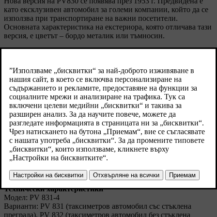
Нова версия на PV830 се появява през 1953 г. Предвидена е
като ексклузивен автомобил за големи компании, който да се
използва при транспортиране на важни посетители.
Основната характеристика на екстериора, която отличава тази
версия, е цветът – бордо металик или тъмносин.
Интериорът включва ексклузивна текстилна тапицерия.
Задната седалка има сгъваем централен подлакътник, а на
пода има текстилен мокет. Стандартното оборудване включва
радио.
Като таксиметрови автомобили, тези модели се считат за
практически невъзможни за износване и някои от тях се
използват до 80-те години.
Наред с таксиметровата версия, серията 800 се предоставя и
като шаси, предназначено за линейки, комби или малък ван.
Технически характеристики
Модел: PV 831-4
Варианти: PV 831 (таксиметров автомобил със стъклена
преграда), PV 832 (таксиметров автомобил без стъклена