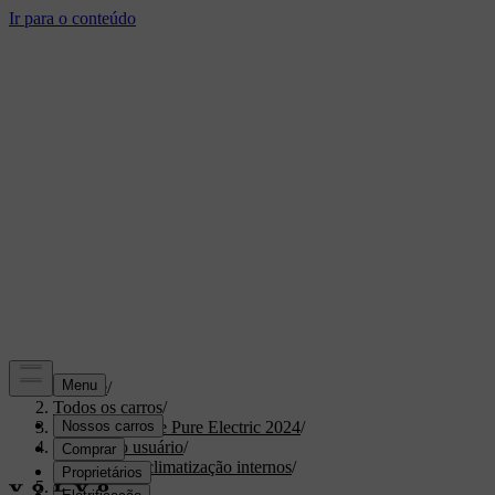
Suporte
/
Todos os carros
/
XC40 Recharge Pure Electric 2024
/
Manual do usuário
/
Conforto e climatização internos
/
Interior