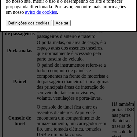
Inspeção interna
Existem alguns locais e componentes cujos nomes e localizações é
bom saber, pois são referenciados ao longo do manual.
O compartimento de passageiros é
Compartimento
dividido entre o compartimento de
de passageiros
passageiros dianteiro e traseiro.
O porta-malas, ou área de carga, é o
espaço atrás dos assentos traseiros,
Porta-malas
que normalmente é acessado pela
parte traseira do veículo.
O painel de instrumentos refere-se a
todo o conjunto de painéis e
componentes na frente do motorista e
Painel
do passageiro dianteiro. Tem algumas
das principais áreas de interação do
seu veículo, tais como visores,
volante, ventilações e porta-luvas.
Há também
O console de túnel fica entre os
portas USB
assentos dianteiros. Aqui você
nas partes
Console de
encontrará um compartimento de
dianteira e
túnel
armazenamento, um carregador sem
traseira do
fio, uma tomada elétrica, tomadas
console de
USB e um porta-copos.