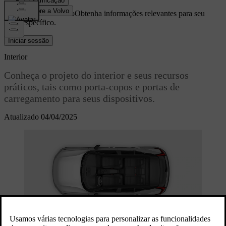
Suporte personalizado
Obtenha informações relevantes para seu
carro específico.
Iniciar sessão
Interior
Conheça o projeto do interior e seus recursos
práticos, tais como porta-copos e portas de
carregamento para seus dispositivos.
Atualizado 04/04/2025