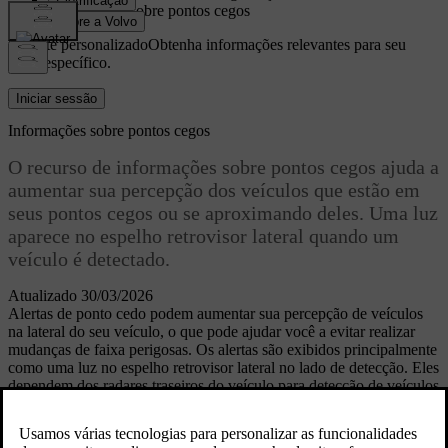
Informações sobre pontos cegos
Suporte personalizado
Obtenha informações relevantes para seu
carro específico.
Iniciar sessão
Informações sobre pontos cegos
O recurso de informações sobre pontos cegos ajuda a
aumentar sua percepção dos veículos que estão em
seus pontos cegos ou se aproximando deles. Uma luz
aparece no espelho retrovisor lateral quando um
veículo é detectado.
Atualizado 30/03/2026
Alertas de ponto cedo podem aumentar sua percepção de veículos
na lateral do seu veículo, o que pode ajudar você a evitar realizar
mudanças de faixa perigosas. Os alertas são exibidos principalmente
como uma luz no espelho retrovisor lateral no lado de detecção. Eles
dependem dos radares traseiros do veículo para detecção de veículos
nas faixas adjacentes.
Entre as situações de tráfego nas quais os alertas de ponto cego