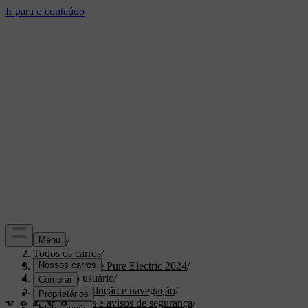
Suporte
/
Todos os carros
/
XC40 Recharge Pure Electric 2024
/
Manual do usuário
/
Suporte à condução e navegação
/
Intervenções e avisos de segurança
/