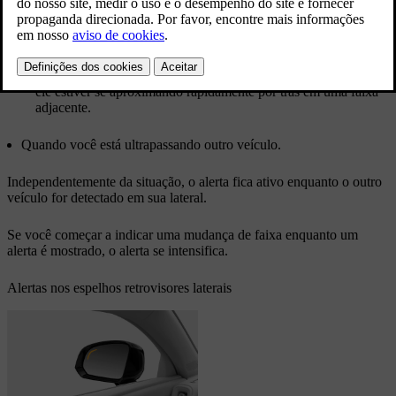
aparecem, estão:
Quando seu veículo está sendo ultrapassado por outro veículo.
Em alguns casos, eles podem ser exibidos antes que o veículo
que está ultrapassando atinja seu ponto cego. Isso acontece se
ele estiver se aproximando rapidamente por trás em uma faixa
adjacente.
Quando você está ultrapassando outro veículo.
Independentemente da situação, o alerta fica ativo enquanto o outro
veículo for detectado em sua lateral.
Se você começar a indicar uma mudança de faixa enquanto um
alerta é mostrado, o alerta se intensifica.
Alertas nos espelhos retrovisores laterais