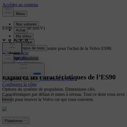
ES90
Électrique (BEV)
Aperçu
Profitez d'une offre temporaire pour l'achat de la Volvo ES90.
Intérieur
En savoir plus
Spécifications
Caractéristiques
Explorez les caractéristiques de l’ES90
Configurez la vôtre
Demandez une offre
Configurez la vôtre
Options du système de propulsion. Dimensions clés.
Caractéristiques par défaut et mises à niveau. Tout ce dont vous avez
besoin pour trouver la Volvo car qui vous convient.
Plateforme