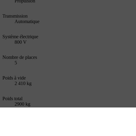
Propulsion
Transmission
Automatique
Système électrique
800 V
Nombre de places
5
Poids à vide
2 410 kg
Poids total
2900 kg
Poids maximum de remorquage
1 600 kg