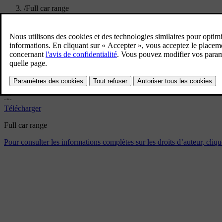
/
Full car range
Full car range
4/29/2024
Signet
Partager
Télécharger
Full car range
Pour consulter les informations complètes sur les droits d’auteur, cliqu