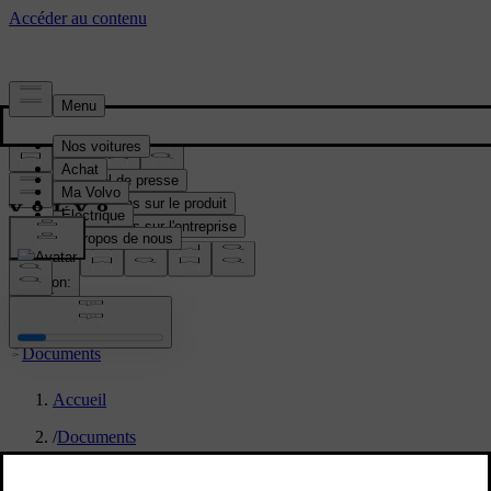
Média & Presse
Matériel de presse
Informations sur le produit
Informations sur l'entreprise
Contacts médias
location:
BE
Documents
Accueil
/
Documents
/
Volvo Cars transactions w34 2024