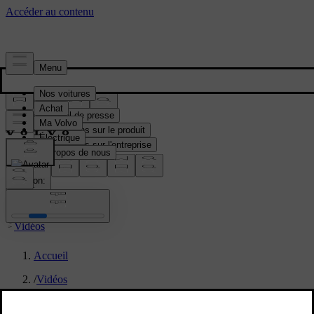
Média & Presse
Matériel de presse
Informations sur le produit
Informations sur l'entreprise
Contacts médias
location:
BE
Vidéos
Accueil
/
Vidéos
/
New Volvo XC70 teaser video