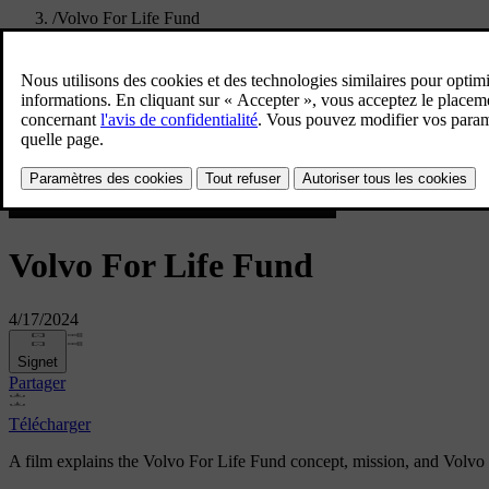
/
Volvo For Life Fund
Volvo For Life Fund
4/17/2024
Signet
Partager
Télécharger
A film explains the Volvo For Life Fund concept, mission, and Volvo C