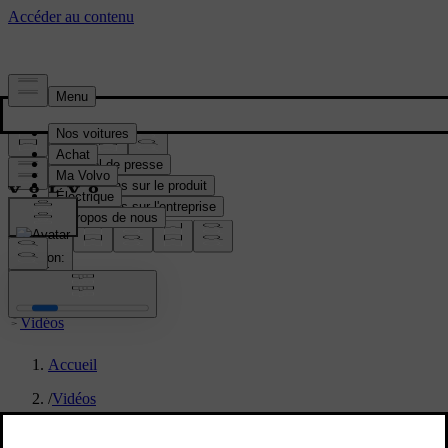
Média & Presse
Matériel de presse
Informations sur le produit
Informations sur l'entreprise
Contacts médias
location:
BE
Vidéos
Accueil
/
Vidéos
/
Volvo EX60 - Vidéo Extérieur Design