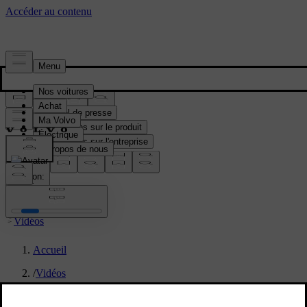
Média & Presse
Matériel de presse
Informations sur le produit
Informations sur l'entreprise
Contacts médias
location:
BE
Vidéos
Accueil
/
Vidéos
/
Electric motor in Volvo EX90 - animation