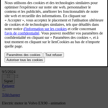
Electric motor in Volvo EX90 -
animation
9/5/2024
Signet
Partager
Télécharger
Electric motor in Volvo EX90 - animation