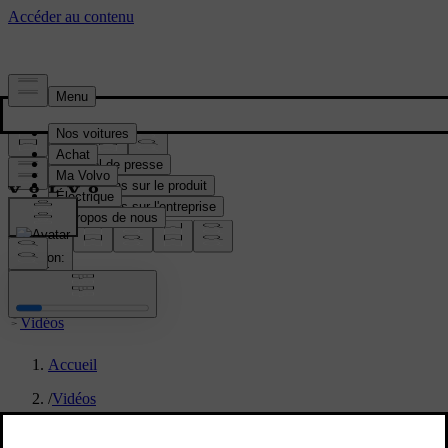
Média & Presse
Matériel de presse
Informations sur le produit
Informations sur l'entreprise
Contacts médias
location:
BE
Vidéos
Accueil
/
Vidéos
/
Software update animation