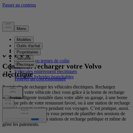
Electrification
Présentation
Recharge​
Avantages en termes de coûts
Comment recharger votre Volvo
Batterie
Véhicules entièrement électriques
électrique
Véhicules hybrides branchables
Il est facile de recharger les véhicules électriques. Rechargez
rapidement votre véhicule chez vous grâce à la borne de recharge
murale intelligente installée dans votre allée ou garage, à une borne
publique près de votre restaurant favori, ou à une station de recharge
rapide à courant continu pendant vos voyages. C’est pratique, aussi.
L’application Volvo Cars vous permet de planifier des sessions de
recharge, de localiser les stations de recharge publique et même de
gérer les paiements.​