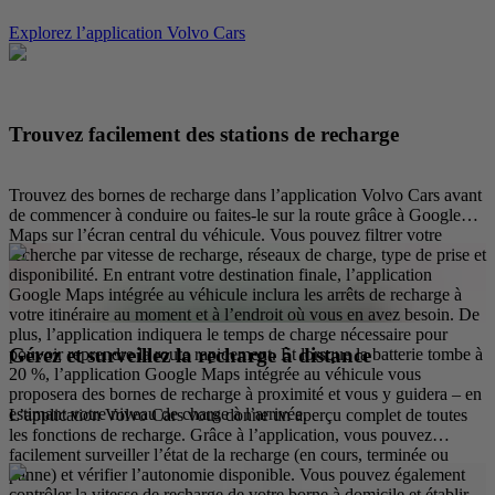
Explorez l’application Volvo Cars
Trouvez facilement des stations de recharge
Trouvez des bornes de recharge dans l’application Volvo Cars avant
de commencer à conduire ou faites-le sur la route grâce à Google
Maps sur l’écran central du véhicule. Vous pouvez filtrer votre
recherche par vitesse de recharge, réseaux de charge, type de prise et
disponibilité. En entrant votre destination finale, l’application
Google Maps intégrée au véhicule inclura les arrêts de recharge à
votre itinéraire au moment et à l’endroit où vous en avez besoin. De
plus, l’application indiquera le temps de charge nécessaire pour
Gérez et surveillez la recharge à distance
pouvoir reprendre la route rapidement. Et lorsque la batterie tombe à
20 %, l’application Google Maps intégrée au véhicule vous
proposera des bornes de recharge à proximité et vous y guidera – en
estimant votre niveau de charge à l’arrivée.
L’application Volvo Cars vous donne un aperçu complet de toutes
les fonctions de recharge. Grâce à l’application, vous pouvez
facilement surveiller l’état de la recharge (en cours, terminée ou
panne) et vérifier l’autonomie disponible. Vous pouvez également
contrôler la vitesse de recharge de votre borne à domicile et établir